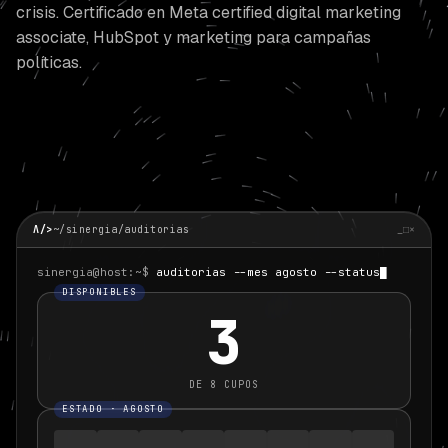
crisis. Certificado en Meta certified digital marketing
associate, HubSpot y marketing para campañas
políticas.
Λ
/>
~/sinergia/auditorias
_
□
×
sinergia@host
:~$
auditorias --mes agosto --status
DISPONIBLES
3
DE
8
CUPOS
ESTADO ·
AGOSTO